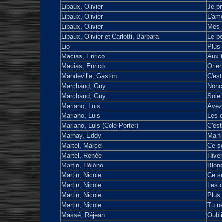
Libaux, Olivier
Je pr
Libaux, Olivier
L'amo
Libaux, Olivier
Mes 
Libaux, Olivier et Carlotti, Barbara
Le pe
Lio
Plus 
Macias, Enrico
Aux t
Macias, Enrico
Orient
Mandeville, Gaston
C'est
Marchand, Guy
Nonc
Marchand, Guy
Solei
Mariano, Luis
Avez 
Mariano, Luis
Les c
Mariano, Luis (Cole Porter)
C'est
Marnay, Eddy
Ma fi
Martel, Marcel
Ce so
Martel, Renée
Hiver
Martin, Hélène
Blond
Martin, Nicole
Ce s
Martin, Nicole
Les c
Martin, Nicole
Plus 
Martin, Nicole
Tu ne
Massé, Réjean
Oubli