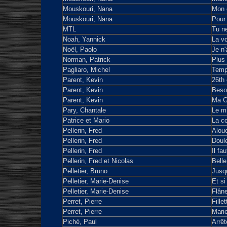
Mouskouri, Nana
Mon 
Mouskouri, Nana
Pour 
MTL
Tu ne
Noah, Yannick
La v
Noël, Paolo
Je n'
Norman, Patrick
Plus 
Pagliaro, Michel
Temp
Parent, Kevin
26th
Parent, Kevin
Beso
Parent, Kevin
Ma G
Pary, Chantale
Le mi
Patrice et Mario
La co
Pellerin, Fred
Alouet
Pellerin, Fred
Doul
Pellerin, Fred
Il fa
Pellerin, Fred et Nicolas
Belle
Pelletier, Bruno
Jusqu
Pelletier, Marie-Denise
Et si
Pelletier, Marie-Denise
Flân
Perret, Pierre
Fille
Perret, Pierre
Mari
Piché, Paul
Arrêt