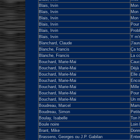
Blais, Irvin
Mon p
Blais, Irvin
Mon 
Blais, Irvin
Mon 
Blais, Irvin
Pour
Blais, Irvin
Prob
Blais, Irvin
Y m'r
Blanchard, Claude
J'aur
Blanche, Francis
Ça t
Blanche, Francis
La co
Bouchard, Marie-Mai
Cauc
Bouchard, Marie-Mai
Déjà 
Bouchard, Marie-Mai
Elle
Bouchard, Marie-Mai
Enco
Bouchard, Marie-Mai
Mille
Bouchard, Marie-Mai
Pour 
Bouchard, Marie-Mai
Un mi
Boudreau, Marcel
Mama
Boudreau, Simon
Petit
Boulay, Isabelle
Ton h
Boule noire
Loin 
Brant, Mike
Donn
Brassens, Georges ou J.P. Gabilan
Enter