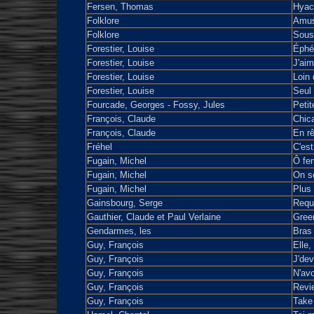
Fersen, Thomas
Hyac
Folklore
Amus
Folklore
Sous 
Forestier, Louise
Éphé
Forestier, Louise
J'aim
Forestier, Louise
Loin d
Forestier, Louise
Seul 
Fourcade, Georges - Fossy, Jules
Petit
François, Claude
Chic
François, Claude
En rê
Fréhel
C'est
Fugain, Michel
Ô f
Fugain, Michel
On s
Fugain, Michel
Plus
Gainsbourg, Serge
Requ
Gauthier, Claude et Paul Verlaine
Gree
Gendarmes, les
Bras 
Guy, François
Elle, 
Guy, François
J'dev
Guy, François
N'avo
Guy, François
Revie
Guy, François
Take