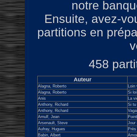
notre banqu
Ensuite, avez-vous
partitions en prépa
v
458 parti
Auteur
Alagna, Roberto
Loin 
Alagna, Roberto
Si lo
Anis
La vi
Anthony, Richard
Si tu
Anthony, Richard
Vaga
Arnulf, Jean
Point
Arsenault, Steve
Jour 
Aufray, Hugues
Près
Babin, Albert
Amour