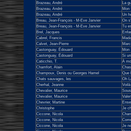
Brazeau, André
La gu
Brazeau, André
Mon 
Brazeau, André
Un h
Breau, Jean-François - M-Eve Janvier
On s
Breau, Jean-François - M-Eve Janvier
Tu es
Brel, Jacques
Enfan
Cabrel, Francis
Mada
Calvet, Jean-Pierre
Marc
Castonguay, Édouard
Mon a
Castonguay, Édouard
Si un
Caticchio, T.
À mo
Chamfort, Alain
Chass
Champoux, Denis ou Georges Hamel
Que l
Chats sauvages, les
Oh L
Cherhal, Jeanne
Voilà
Chevalier, Maurice
Sous 
Chevalier, Maurice
Valen
Chevrier, Martine
Ense
Christophe
Je c
Ciccone, Nicola
Chan
Ciccone, Nicola
Comm
Ciccone, Nicola
Je ne