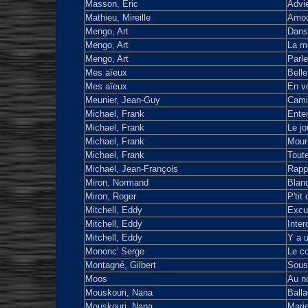
Masson, Eric
Advi
Mathieu, Mireille
Amour
Mengo, Art
Dans 
Mengo, Art
La me
Mengo, Art
Parle
Mes aïeux
Bell
Mes aïeux
En vé
Meunier, Jean-Guy
Cami
Michael, Frank
Ente
Michael, Frank
Le j
Michael, Frank
Mouri
Michael, Frank
Tout
Michaël, Jean-François
Rappe
Miron, Normand
Blan
Miron, Roger
P'tit
Mitchell, Eddy
Excu
Mitchell, Eddy
Inter
Mitchell, Eddy
Y a 
Mononc' Serge
Le c
Montagné, Gilbert
Sous 
Moos
Au n
Mouskouri, Nana
Balla
Mouskouri, Nana
Mari