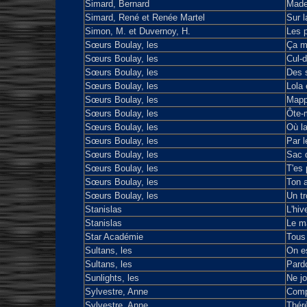
Simard, Bernard
Made
Simard, René et Renée Martel
Sur l
Simon, M. et Duvernoy, H.
Les p
Sœurs Boulay, les
Ça mo
Sœurs Boulay, les
Cul-
Sœurs Boulay, les
Des s
Sœurs Boulay, les
Lola 
Sœurs Boulay, les
Map
Sœurs Boulay, les
Ôte-
Sœurs Boulay, les
Où la
Sœurs Boulay, les
Par l
Sœurs Boulay, les
Sac d
Sœurs Boulay, les
T'es
Sœurs Boulay, les
Ton 
Sœurs Boulay, les
Un tr
Stanislas
L'hiv
Stanislas
Le m
Star Académie
Tous
Sultans, les
On es
Sultans, les
Pard
Sunlights, les
Ne jo
Sylvestre, Anne
Comp
Sylvestre, Anne
Thér