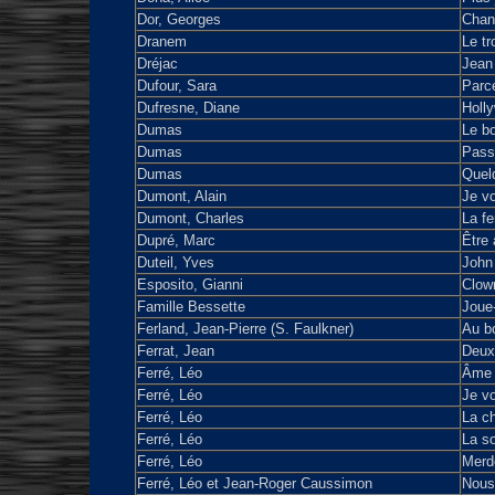
Dor, Georges
Chan
Dranem
Le tr
Dréjac
Jean
Dufour, Sara
Parce
Dufresne, Diane
Holl
Dumas
Le b
Dumas
Passe
Dumas
Quel
Dumont, Alain
Je v
Dumont, Charles
La f
Dupré, Marc
Être 
Duteil, Yves
John
Esposito, Gianni
Clown
Famille Bessette
Joue-
Ferland, Jean-Pierre (S. Faulkner)
Au b
Ferrat, Jean
Deux 
Ferré, Léo
Âme t
Ferré, Léo
Je v
Ferré, Léo
La c
Ferré, Léo
La so
Ferré, Léo
Merd
Ferré, Léo et Jean-Roger Caussimon
Nous