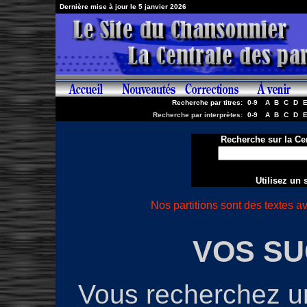
..
Dernière mise à jour le 5 janvier 2026
Recherche par titres:
0-9
A
B
C
D
Recherche par interprètes:
0-9
A
B
C
D
Recherche sur la Ce
Utilisez un
Nos partitions sont des textes 
VOS S
Vous recherchez un