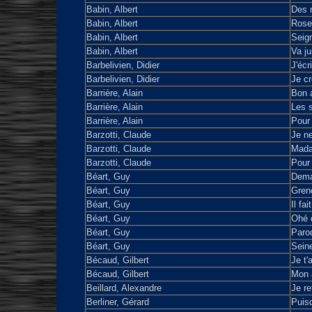
Babin, Albert
Des 
Babin, Albert
Roses
Babin, Albert
Seign
Babin, Albert
Va ju
Barbelivien, Didier
J'écr
Barbelivien, Didier
Je cr
Barrière, Alain
Bon a
Barrière, Alain
Les 
Barrière, Alain
Pour 
Barzotti, Claude
Je ne
Barzotti, Claude
Mad
Barzotti, Claude
Pour 
Béart, Guy
Dema
Béart, Guy
Greno
Béart, Guy
Il fa
Béart, Guy
Ohé d
Béart, Guy
Paro
Béart, Guy
Sein
Bécaud, Gilbert
Je t'
Bécaud, Gilbert
Mon 
Beillard, Alexandre
Je re
Berliner, Gérard
Puisq