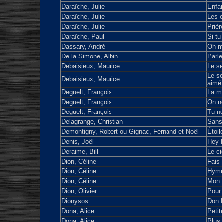
Daraîche, Julie
Enfan
Daraîche, Julie
Les 
Daraîche, Julie
Prièr
Daraîche, Paul
Si tu
Dassary, André
Oh m
De la Simone, Albin
Parl
Debaisieux, Maurice
Le s
Le s
Debaisieux, Maurice
aimé
Deguelt, François
La m
Deguelt, François
On ne
Deguelt, François
Tu n
Delagrange, Christian
Sans 
Demontigny, Robert ou Gignac, Fernand et Noël
Étoil
Denis, Joël
Hey L
Deraime, Bill
Le ci
Dion, Céline
Fais 
Dion, Céline
Hymne
Dion, Céline
Mon
Dion, Olivier
Pour 
Dionysos
Don 
Dona, Alice
Peti
Dona, Alice
Plus 