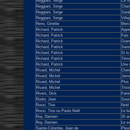
Reggiani, Serge
Ce so
Reggiani, Serge
Chan
Reggiani, Serge
Sara
Reggiani, Serge
Villej
Reno, Ginette
Merci
Richard, Patrick
Appe
Richard, Patrick
Fais 
Richard, Patrick
Gran
Richard, Patrick
Sans
Richard, Patrick
Si tu
Richard, Patrick
Témo
Richard, Patrick
Une m
Rivard, Michel
Chemi
Rivard, Michel
Jama
Rivard, Michel
Plus 
Rivard, Michel
Trist
Rivers, Dick
Faire
Rodor, Jean
Sous 
Rossi, Tino
Noël
Rossi, Tino ou Paolo Noël
Le ba
Roy, Damien
25 an
Roy, Damien
Le se
Sainte-Colombe, Jean de
Pleu