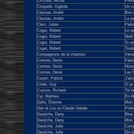
Ciccone, Nicola
Pren
Cinquetti, Gigliola
Un co
Claveau, André
Bon a
Claveau, André
La pe
Clerc, Julien
Patin
Cogoi, Robert
Le na
Cogoi, Robert
Noël 
Cogoi, Robert
Si un
Cogoi, Robert
Toute
Compagnons de la chanson
Vénu
Cormier, Denis
Faire
Cormier, Denis
Histo
Cormier, Denis
Les Î
Coutin, Patrick
J'aim
Criaki, Guy
Si je
Cusson, Richard
Toi 
Cyr, Mathieu
En Ab
Daho, Ètienne
Mon 
Dan et Lou ou Claude Valade
Prièr
Daraîche, Dany
Blue
Daraîche, Dany
Mon 
Daraîche, Julie
Compl
Daraîche, Julie
Dis-l