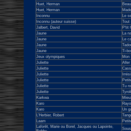
Huet, Herman
Beau
Huet, Herman
Made
Inconnu
Le s
Inconnu (auteur suisse)
Tout
Jalbert, David
P'ti
Jaune
La na
Jaune
Le c
Jaune
Tado
Jaune
Ti-bo
Jeux olympiques
Mon 
Juliette
Aller
Juliette
Casse
Juliette
Irrési
Juliette
Petit
Juliette
Tu ro
Juliette
Tyrol
Karkwa
Mieux
Karo
Rayo
Karo
Un ga
L'Herbier, Robert
Tango
Laam
Peti
Laforêt, Marie ou Borel, Jacques ou Lapointe,
Sous 
Bobby