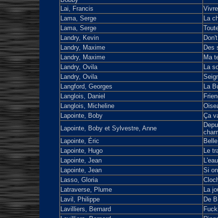
Lai, Francis
Vivre
Lama, Serge
La c
Lama, Serge
Tout
Landry, Kevin
Don't
Landry, Maxime
Des s
Landry, Maxime
Ma te
Landry, Ovila
La so
Landry, Ovila
Seig
Langford, Georges
La B
Langlois, Daniel
Frie
Langlois, Micheline
Oisea
Lapointe, Boby
Ça va
Depui
Lapointe, Boby et Sylvestre, Anne
char
Lapointe, Éric
Belle
Lapointe, Hugo
Le tr
Lapointe, Jean
L'eau
Lapointe, Jean
Si on
Lasso, Gloria
Cloch
Latraverse, Plume
La j
Lavil, Philippe
De Br
Lavilliers, Bernard
Fucki