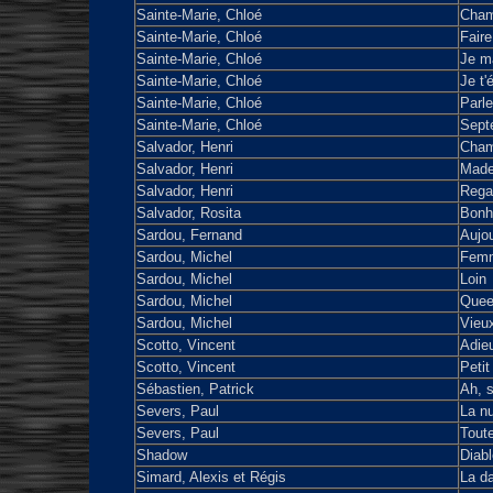
Sainte-Marie, Chloé
Chama
Sainte-Marie, Chloé
Faire
Sainte-Marie, Chloé
Je m
Sainte-Marie, Chloé
Je t'
Sainte-Marie, Chloé
Parl
Sainte-Marie, Chloé
Sept
Salvador, Henri
Cham
Salvador, Henri
Made
Salvador, Henri
Rega
Salvador, Rosita
Bonhe
Sardou, Fernand
Aujou
Sardou, Michel
Femm
Sardou, Michel
Loin
Sardou, Michel
Quee
Sardou, Michel
Vieux
Scotto, Vincent
Adie
Scotto, Vincent
Peti
Sébastien, Patrick
Ah, s
Severs, Paul
La nu
Severs, Paul
Toute
Shadow
Diabl
Simard, Alexis et Régis
La d