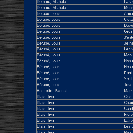
Bernard, Michèle
La vi
Bernard, Michèle
Monsi
Bérubé, Louis
Amour
Bérubé, Louis
C'étai
Bérubé, Louis
Deve
Bérubé, Louis
Gros 
Bérubé, Louis
J'ent
Bérubé, Louis
Je n
Bérubé, Louis
Le v
Bérubé, Louis
Mon p
Bérubé, Louis
Non 
Bérubé, Louis
Nos 
Bérubé, Louis
Parti
Bérubé, Louis
Solit
Bérubé, Louis
Tous
Bessette, Pascal
Mama
Blais, Irvin
C'est
Blais, Irvin
Chéri
Blais, Irvin
Comb
Blais, Irvin
Fière
Blais, Irvin
La r
Blais, Irvin
Les 
Blais, Irvin
Mes 