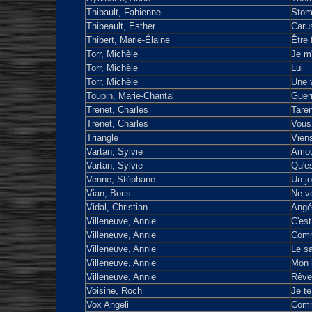
Thibault, Fabienne
Stomp
Thibeault, Esther
Caru
Thibert, Marie-Élaine
Être
Torr, Michèle
Je m'
Torr, Michèle
Lui
Torr, Michèle
Une 
Toupin, Marie-Chantal
Guerr
Trenet, Charles
Taren
Trenet, Charles
Vous 
Triangle
Vien
Vartan, Sylvie
Amour
Vartan, Sylvie
Qu'es
Venne, Stéphane
Un jo
Vian, Boris
Ne vo
Vidal, Christian
Angé
Villeneuve, Annie
C'est
Villeneuve, Annie
Comm
Villeneuve, Annie
Le sa
Villeneuve, Annie
Mon 
Villeneuve, Annie
Rêve
Voisine, Roch
Je te
Vox Angeli
Comm