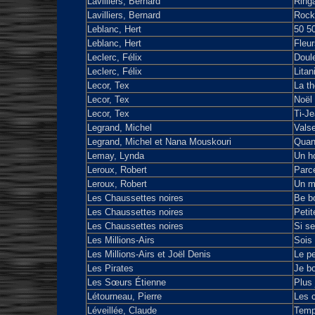
Lavilliers, Bernard
Ringa
Lavilliers, Bernard
Rock
Leblanc, Hert
50 5
Leblanc, Hert
Fleur
Leclerc, Félix
Doul
Leclerc, Félix
Litan
Lecor, Tex
La th
Lecor, Tex
Noël
Lecor, Tex
Ti-J
Legrand, Michel
Valse
Legrand, Michel et Nana Mouskouri
Quan
Lemay, Lynda
Un h
Leroux, Robert
Parce
Leroux, Robert
Un m
Les Chaussettes noires
Be bo
Les Chaussettes noires
Peti
Les Chaussettes noires
Si s
Les Millions-Airs
Sois 
Les Millions-Airs et Joël Denis
Le pe
Les Pirates
Je bo
Les Sœurs Étienne
Plus 
Létourneau, Pierre
Les 
Léveillée, Claude
Temp