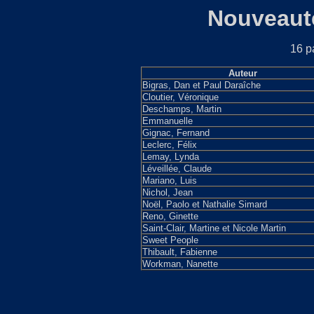
Nouveauté
16 p
Auteur
Bigras, Dan et Paul Daraîche
Cloutier, Véronique
Deschamps, Martin
Emmanuelle
Gignac, Fernand
Leclerc, Félix
Lemay, Lynda
Léveillée, Claude
Mariano, Luis
Nichol, Jean
Noël, Paolo et Nathalie Simard
Reno, Ginette
Saint-Clair, Martine et Nicole Martin
Sweet People
Thibault, Fabienne
Workman, Nanette