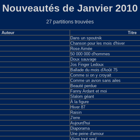
Nouveautés de Janvier 2010
27 partitions trouvées
Auteur
Titre
Dans un spoutnik
Chanson pour les mois d'hiver
Rose Aimée
50 000 000 d'hommes
Doux sauvage
Jos Finger Ledoux
Ballade du mois d'Août 75
Comme si on y croyait
Comme un avion sans ailes
Beauté perdue
Fanny Ardant et moi
Slalom géant
À la figure
Hiver 87
Raisin
J'erre
Aujourd'hui
Diaporama
Une peine d'amour
Vivre tout seul