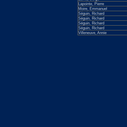
Lapointe, Pierre
Moire, Emmanuel
Séguin, Richard
Séguin, Richard
Séguin, Richard
Séguin, Richard
Villeneuve, Annie