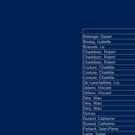
Bélanger, Daniel
Boulay, Isabelle
Brassée, La
Charlebois, Robert
Charlebois, Robert
Charlebois, Robert
Couture, Charlélie
Couture, Charlélie
Couture, Charlélie
De Larochellière, Luc
Delerm, Vincent
Delerm, Vincent
Déry, Marc
Déry, Marc
Déry, Marc
Dumas
Durand, Catherine
Durand, Catherine
Ferland, Jean-Pierre
Lama, Serge